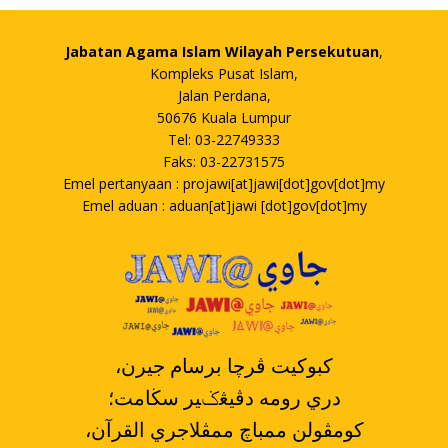
Jabatan Agama Islam Wilayah Persekutuan
,
Kompleks Pusat Islam,
Jalan Perdana,
50676 Kuala Lumpur
Tel: 03-22749333
Faks: 03-22731575
Emel pertanyaan : projawi[at]jawi[dot]gov[dot]my
Emel aduan : aduan[at]jawi [dot]gov[dot]my
،کبوکيت ڤرچا برسام جيرن
دري رومه دڤيڠݢير سڬامت؛
،کومڤولن ممباچ ممڤلاجري القرآن