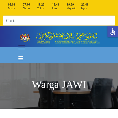
06:01
07:36
13:22
16:41
19:29
20:41
Subuh
Dhuha
Zohor
Asar
Maghrib
Isyak
Cari
accessible
Warga JAWI