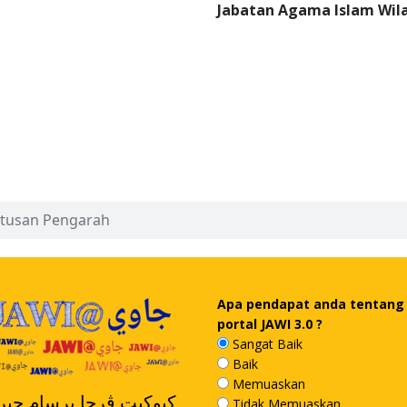
Jabatan Agama Islam Wil
tusan Pengarah
Apa pendapat anda tentang
portal JAWI 3.0 ?
Sangat Baik
Baik
Memuaskan
کبوکيت ڤرچا برسام جيرن
Tidak Memuaskan