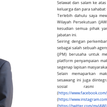
Selawat dan salam ke ata
keluarga dan para sahabat 
Terlebih dahulu saya mew
Wilayah Persekutuan (JA
kesudian semua pihak ya
jabatan ini.
Seiring dengan perkembang
sebagai salah sebuah agen
(JPM) berusaha untuk me
platform penyampaian ma
segenap lapisan masyaraka
Selain memaparkan makl
sesawang ini juga diinte
sosial rasmi j
(
https://www.facebook.com
(
https://www.instagram.com/
(
https://twitter.com/myJAWI