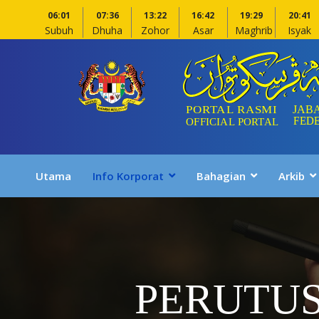
06:01
07:36
13:22
16:42
19:29
20:41
Subuh
Dhuha
Zohor
Asar
Maghrib
Isyak
Utama
Info Korporat
Bahagian
Arkib
PERUTU