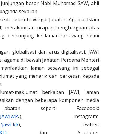
s junjungan besar Nabi Muhamad SAW, ahli
baginda sekalian.
akili seluruh warga Jabatan Agama Islam
WI) merakamkan ucapan penghargaan atas
ng berkunjung ke laman sesawang rasmi
an globalisasi dan arus digitalisasi, JAWI
si agama di bawah Jabatan Perdana Menteri
manfaatkan laman sesawang ini sebagai
klumat yang menarik dan berkesan kepada
t.
umat-maklumat berkaitan JAWI, laman
grasikan dengan beberapa komponen media
abatan seperti Facebook:
/JAWIWP/
), Instagram:
jawi_kl/
), Twitter:
KL),
dan Youtube: