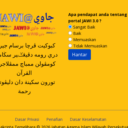
Apa pendapat anda tentang
portal JAWI 3.0 ?
Sangat Baik
Baik
Memuaskan
کبوکيت ڤرچا برسام جيرن
Tidak Memuaskan
دري رومه دڤيڠݢير سڬا
القرآن
رحمة
Dasar Privasi
Penafian
Dasar Keselamatan
akcipta Terpelihara © 2026 Jabatan Agama Islam Wilayah Persekutu