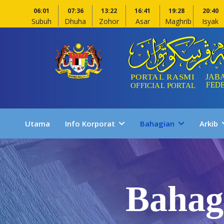
06:01
07:36
13:22
16:41
19:28
20:40
Subuh
Dhuha
Zohor
Asar
Maghrib
Isyak
Utama
Info Korporat
Bahagian
Arkib
Bahag