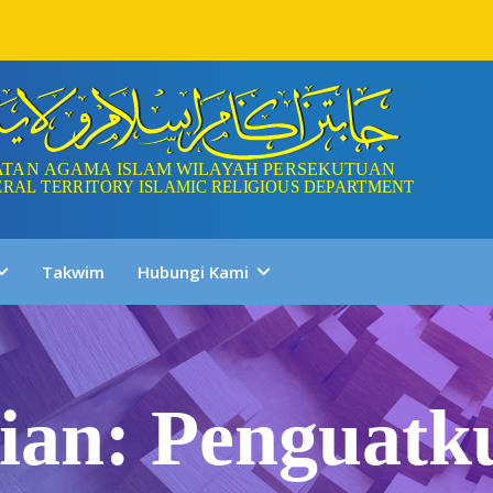
Takwim
Hubungi Kami
ian: Penguatk