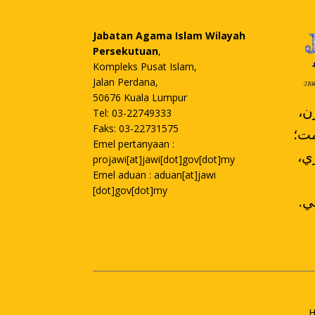
Jabatan Agama Islam Wilayah
Persekutuan
,
Kompleks Pusat Islam,
Jalan Perdana,
50676 Kuala Lumpur
،
Tel: 03-22749333
Faks: 03-22731575
مت؛
Emel pertanyaan :
،کومڤولن ممباچ ممڤلاجري
projawi[at]jawi[dot]gov[dot]my
Emel aduan : aduan[at]jawi
[dot]gov[dot]my
.تورون سکينة دان دليڤوتي
H