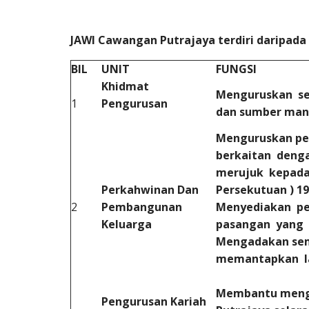
JAWI Cawangan Putrajaya terdiri daripada
BIL
UNIT
FUNGSI
Khidmat
Menguruskan seg
1
Pengurusan
dan sumber manu
Menguruskan pe
berkaitan denga
merujuk kepada 
Perkahwinan Dan
Persekutuan )
2
Pembangunan
Menyediakan pe
Keluarga
pasangan yang 
Mengadakan sem
memantapkan la
Membantu mengu
Pengurusan Kariah