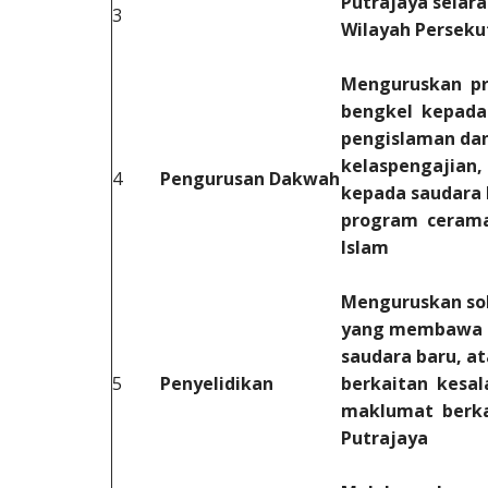
Putrajaya selar
3
Wilayah Persekut
Menguruskan pr
bengkel kepada
pengislaman dan
kelaspengajian,
4
Pengurusan Dakwah
kepada saudara
program cerama
Islam
Menguruskan so
yang membawa m
saudara baru, a
5
Penyelidikan
berkaitan kesal
maklumat berkai
Putrajaya