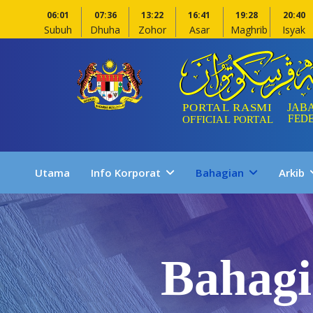
06:01
07:36
13:22
16:41
19:28
20:40
Subuh
Dhuha
Zohor
Asar
Maghrib
Isyak
Utama
Info Korporat
Bahagian
Arkib
Bahagi