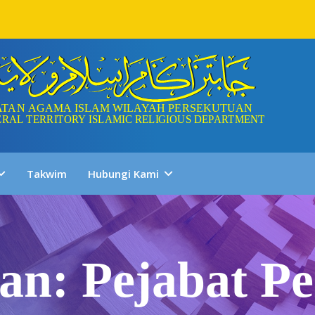
Takwim
Hubungi Kami
an: Pejabat P