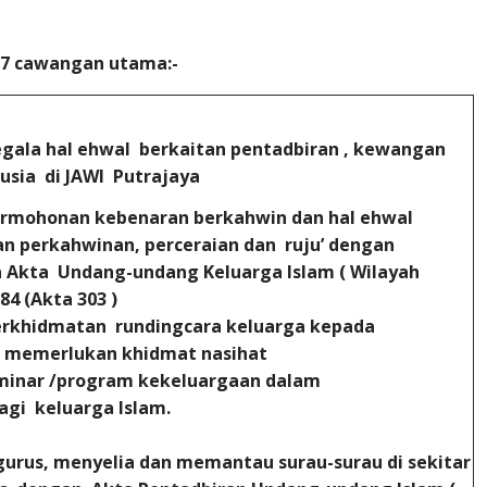
 7 cawangan utama:-
ala hal ehwal berkaitan pentadbiran , kewangan
sia di JAWI Putrajaya
rmohonan kebenaran berkahwin dan hal ehwal
n perkahwinan, perceraian dan ruju’ dengan
Akta Undang-undang Keluarga Islam ( Wilayah
 1984 (Akta 303 )
rkhidmatan rundingcara keluarga kepada
memerlukan khidmat nasihat
inar /program kekeluargaan dalam
gi keluarga Islam.
rus, menyelia dan memantau surau-surau di sekitar