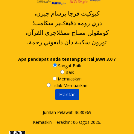
،کبوکيت ڤرچا برسام جيرن
دري رومه دڤيڠݢير سڬامت؛
،کومڤولن ممباچ ممڤلاجري القرآن
.تورون سکينة دان دليڤوتي رحمة
Apa pendapat anda tentang portal JAWI 3.0 ?
Sangat Baik
Baik
Memuaskan
Tidak Memuaskan
Jumlah Pelawat:
3630969
Kemaskini Terakhir : 06 Ogos 2026.