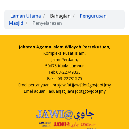
Laman Utama
Bahagian
Pengurusan
Masjid
Penyelarasan
Jabatan Agama Islam Wilayah Persekutuan
,
Kompleks Pusat Islam,
Jalan Perdana,
50676 Kuala Lumpur
Tel: 03-22749333
Faks: 03-22731575
Emel pertanyaan : projawi[at]jawi[dot]gov[dot]my
Emel aduan : aduan[at]jawi [dot]gov[dot]my