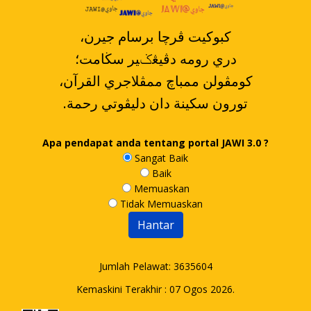
،کبوکيت ڤرچا برسام جيرن
دري رومه دڤيڠݢير سڬامت؛
،کومڤولن ممباچ ممڤلاجري القرآن
.تورون سکينة دان دليڤوتي رحمة
Apa pendapat anda tentang portal JAWI 3.0 ?
Sangat Baik
Baik
Memuaskan
Tidak Memuaskan
Jumlah Pelawat:
3635604
Kemaskini Terakhir : 07 Ogos 2026.