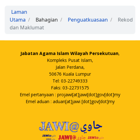
Laman
Utama
Bahagian
Penguatkuasaan
Rekod
dan Maklumat
Jabatan Agama Islam Wilayah Persekutuan
,
Kompleks Pusat Islam,
Jalan Perdana,
50676 Kuala Lumpur
Tel: 03-22749333
Faks: 03-22731575
Emel pertanyaan : projawi[at]jawi[dot]gov[dot]my
Emel aduan : aduan[at]jawi [dot]gov[dot]my