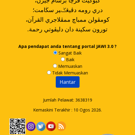
،کبوکيت ڤرچا برسام جيرن
دري رومه دڤيڠݢير سڬامت؛
،کومڤولن ممباچ ممڤلاجري القرآن
.تورون سکينة دان دليڤوتي رحمة
Apa pendapat anda tentang portal JAWI 3.0 ?
Sangat Baik
Baik
Memuaskan
Tidak Memuaskan
Jumlah Pelawat:
3638319
Kemaskini Terakhir : 10 Ogos 2026.