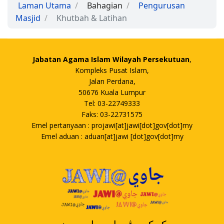
Laman Utama
Bahagian
Pengurusan
Masjid
Khutbah & Latihan
Jabatan Agama Islam Wilayah Persekutuan
,
Kompleks Pusat Islam,
Jalan Perdana,
50676 Kuala Lumpur
Tel: 03-22749333
Faks: 03-22731575
Emel pertanyaan : projawi[at]jawi[dot]gov[dot]my
Emel aduan : aduan[at]jawi [dot]gov[dot]my