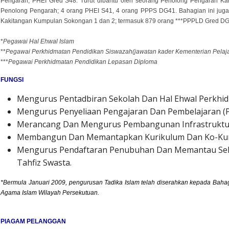
Pengarah; PHEI Gred S48. Turut dibantu oleh seorang Penolong Pengarah 
Penolong Pengarah; 4 orang PHEI S41, 4 orang PPPS DG41. Bahagian ini jug
Kakitangan Kumpulan Sokongan 1 dan 2; termasuk 879 orang ***PPPLD Gred 
*
Pegawai Hal Ehwal Islam
**
Pegawai Perkhidmatan Pendidikan Siswazah
(jawatan kader Kementerian Pelaj
***
Pegawai Perkhidmatan Pendidikan Lepasan Diploma
FUNGSI
Mengurus Pentadbiran Sekolah Dan Hal Ehwal Perkhi
Mengurus Penyeliaan Pengajaran Dan Pembelajaran (P
Merancang Dan Mengurus Pembangunan Infrastruktur D
Membangun Dan Memantapkan Kurikulum Dan Ko-Kur
Mengurus Pendaftaran Penubuhan Dan Memantau Se
Tahfiz Swasta.
*Bermula Januari 2009, pengurusan Tadika Islam telah diserahkan kepada Baha
Agama Islam Wilayah Persekutuan.
PIAGAM PELANGGAN