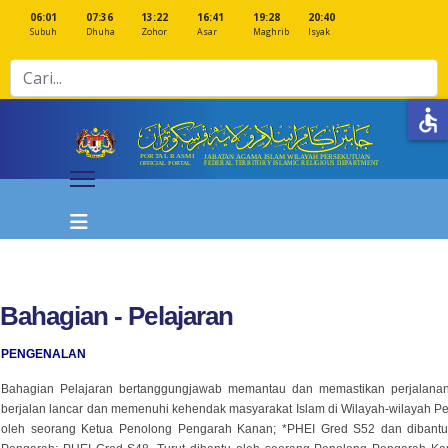
06:01
07:36
13:22
16:41
19:28
20:40
Subuh
Dhuha
Zohor
Asar
Maghrib
Isyak
Cari
accessible
Bahagian - Pelajaran
PENGENALAN
Bahagian Pelajaran bertanggungjawab memantau dan memastikan perjalanan
berjalan lancar dan memenuhi kehendak masyarakat Islam di Wilayah-wilayah Per
oleh seorang Ketua Penolong Pengarah Kanan; *PHEI Gred S52 dan dibantu