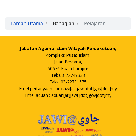
Laman Utama
Bahagian
Pelajaran
Jabatan Agama Islam Wilayah Persekutuan
,
Kompleks Pusat Islam,
Jalan Perdana,
50676 Kuala Lumpur
Tel: 03-22749333
Faks: 03-22731575
Emel pertanyaan : projawi[at]jawi[dot]gov[dot]my
Emel aduan : aduan[at]jawi [dot]gov[dot]my