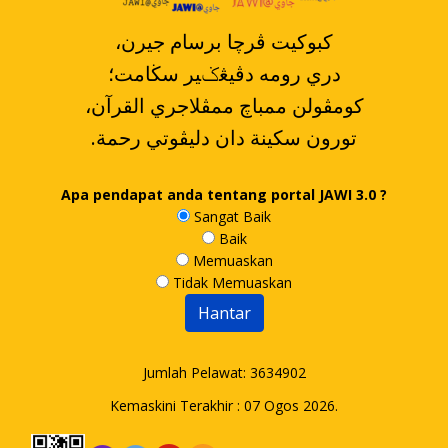
،کبوکيت ڤرچا برسام جيرن
دري رومه دڤيڠݢير سڬامت؛
،کومڤولن ممباچ ممڤلاجري القرآن
.تورون سکينة دان دليڤوتي رحمة
Apa pendapat anda tentang portal JAWI 3.0 ?
Sangat Baik
Baik
Memuaskan
Tidak Memuaskan
Jumlah Pelawat:
3634902
Kemaskini Terakhir : 07 Ogos 2026.