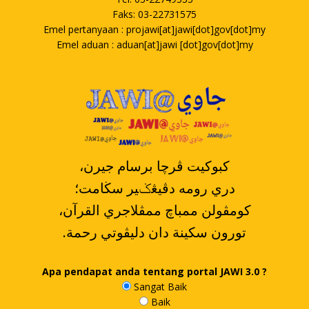
Faks: 03-22731575
Emel pertanyaan : projawi[at]jawi[dot]gov[dot]my
Emel aduan : aduan[at]jawi [dot]gov[dot]my
،کبوکيت ڤرچا برسام جيرن
دري رومه دڤيڠݢير سڬامت؛
،کومڤولن ممباچ ممڤلاجري القرآن
.تورون سکينة دان دليڤوتي رحمة
Apa pendapat anda tentang portal JAWI 3.0 ?
Sangat Baik
Baik