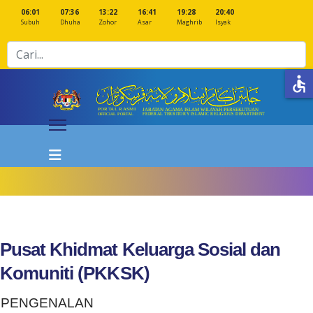
06:01
07:36
13:22
16:41
19:28
20:40
Subuh
Dhuha
Zohor
Asar
Maghrib
Isyak
Cari
accessible
Pusat Khidmat Keluarga Sosial dan
Komuniti (PKKSK)
PENGENALAN