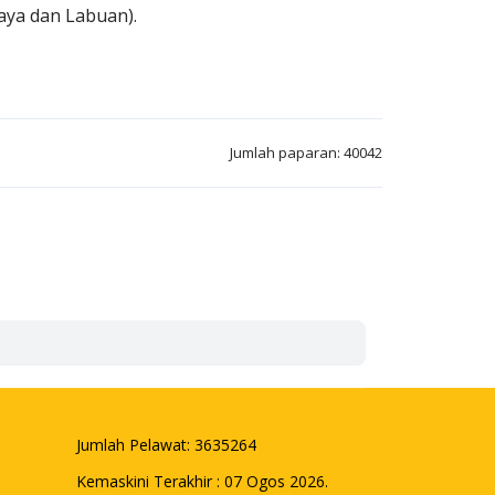
aya dan Labuan).
Jumlah paparan: 40042
Jumlah Pelawat:
3635264
Kemaskini Terakhir : 07 Ogos 2026.