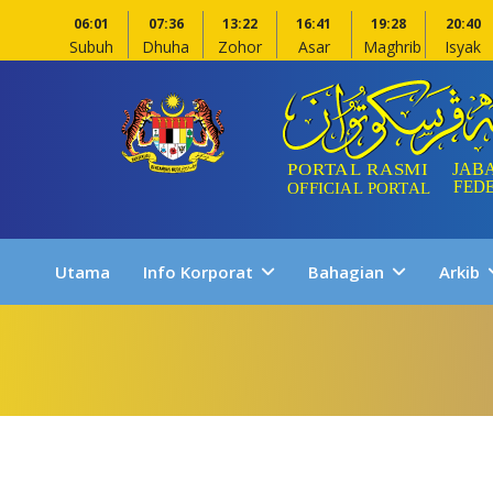
06:01
07:36
13:22
16:41
19:28
20:40
Subuh
Dhuha
Zohor
Asar
Maghrib
Isyak
Utama
Info Korporat
Bahagian
Arkib