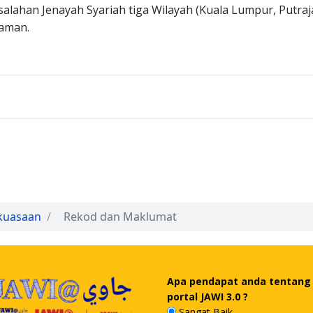
alahan Jenayah Syariah tiga Wilayah (Kuala Lumpur, Putraj
aman.
kuasaan
Rekod dan Maklumat
Apa pendapat anda tentang
portal JAWI 3.0 ?
Sangat Baik