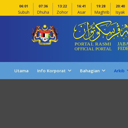
06:01
07:36
13:22
16:41
19:28
20:40
Subuh
Dhuha
Zohor
Asar
Maghrib
Isyak
Utama
Info Korporat
Bahagian
Arkib