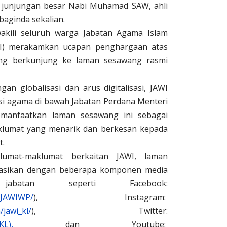
s junjungan besar Nabi Muhamad SAW, ahli
baginda sekalian.
akili seluruh warga Jabatan Agama Islam
WI) merakamkan ucapan penghargaan atas
ng berkunjung ke laman sesawang rasmi
an globalisasi dan arus digitalisasi, JAWI
si agama di bawah Jabatan Perdana Menteri
manfaatkan laman sesawang ini sebagai
klumat yang menarik dan berkesan kepada
t.
umat-maklumat berkaitan JAWI, laman
grasikan dengan beberapa komponen media
abatan seperti Facebook:
/JAWIWP/
), Instagram:
jawi_kl/
), Twitter:
KL),
dan Youtube: