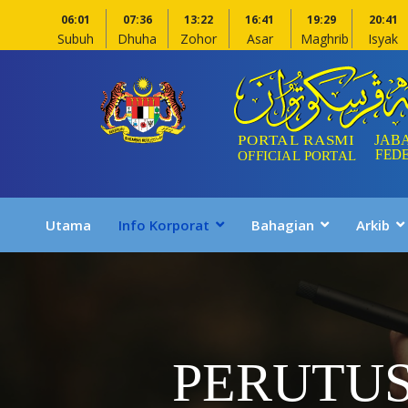
06:01
07:36
13:22
16:41
19:29
20:41
Subuh
Dhuha
Zohor
Asar
Maghrib
Isyak
Utama
Info Korporat
Bahagian
Arkib
PERUTU