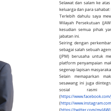
Selawat dan salam ke ata
keluarga dan para sahabat 
Terlebih dahulu saya mew
Wilayah Persekutuan (JA
kesudian semua pihak ya
jabatan ini.
Seiring dengan perkembang
sebagai salah sebuah agen
(JPM) berusaha untuk me
platform penyampaian ma
segenap lapisan masyaraka
Selain memaparkan makl
sesawang ini juga diinte
sosial rasmi j
(
https://www.facebook.com
(
https://www.instagram.com/
(
https://twitter.com/myJAWI