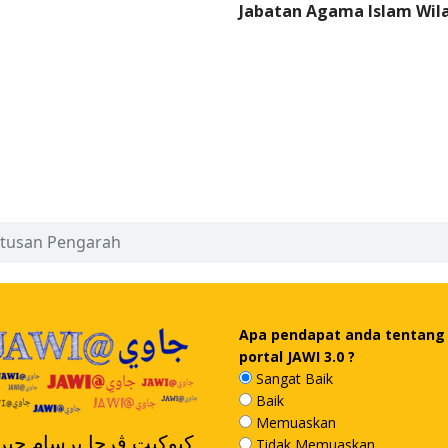
Jabatan Agama Islam Wil
tusan Pengarah
Apa pendapat anda tentang
portal JAWI 3.0 ?
Sangat Baik
Baik
Memuaskan
کبوکيت ڤرچا برسام جيرن
Tidak Memuaskan