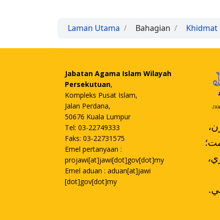
Laman Utama
Bahagian
Khidmat
Jabatan Agama Islam Wilayah
Persekutuan
,
Kompleks Pusat Islam,
Jalan Perdana,
50676 Kuala Lumpur
،
Tel: 03-22749333
Faks: 03-22731575
مت؛
Emel pertanyaan :
،کومڤولن ممباچ ممڤلاجري
projawi[at]jawi[dot]gov[dot]my
Emel aduan : aduan[at]jawi
[dot]gov[dot]my
.تورون سکينة دان دليڤوتي