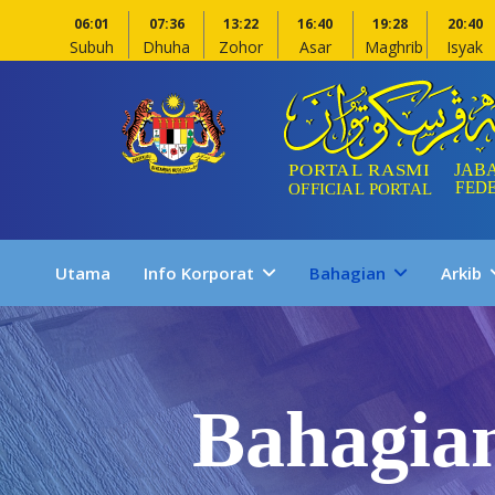
06:01
07:36
13:22
16:40
19:28
20:40
Subuh
Dhuha
Zohor
Asar
Maghrib
Isyak
Utama
Info Korporat
Bahagian
Arkib
Bahagia