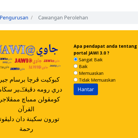
 Pengurusan
Cawangan Perolehan
Apa pendapat anda tentang
portal JAWI 3.0 ?
Sangat Baik
Baik
Memuaskan
کبوکيت ڤرچا برسام جيرن
Tidak Memuaskan
دري رومه دڤيڠݢير سڬا
القرآن
رحمة