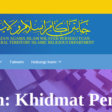
Takwim
Hubungi Kami
n: Khidmat Pe