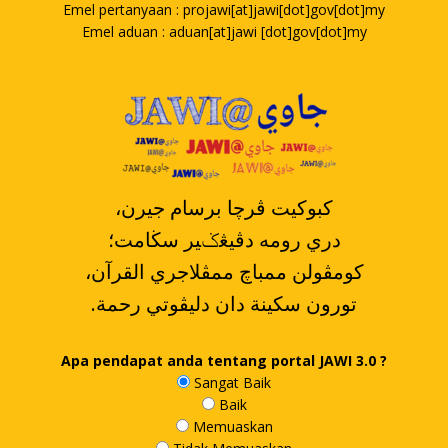
Emel pertanyaan : projawi[at]jawi[dot]gov[dot]my
Emel aduan : aduan[at]jawi [dot]gov[dot]my
،کبوکيت ڤرچا برسام جيرن
دري رومه دڤيڠݢير سڬامت؛
،کومڤولن ممباچ ممڤلاجري القرآن
.تورون سکينة دان دليڤوتي رحمة
Apa pendapat anda tentang portal JAWI 3.0 ?
Sangat Baik
Baik
Memuaskan