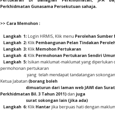
Pertukaran Di Bahagian Perkhidmatan, JPA ba
Perkhidmatan Gunasama Persekutuan sahaja.
>> Cara Memohon :
Langkah 1:
Login HRMIS, Klik menu
Perolehan Sumber 
Langkah 2:
Klik
Pembangunan Pelan Tindakan Perole
Langkah 3:
Klik
Memohon Pertukaran
Langkah 4:
Klik
Permohonan Pertukaran Sendiri Umu
Langkah 5:
Isikan maklumat-maklumat yang diperlukan
permohonan pertukaran
yang telah mendapat tandatangan sokongan dar
Ketua Jabatan
(borang boleh
dimuaturun dari laman web JAWI dan Surat P
Perkhidmatan Bil. 3 Tahun 2011)
dan
juga
surat sokongan lain (jika ada)
Langkah 6:
Klik
Hantar
jika berpuas hati dengan maklum