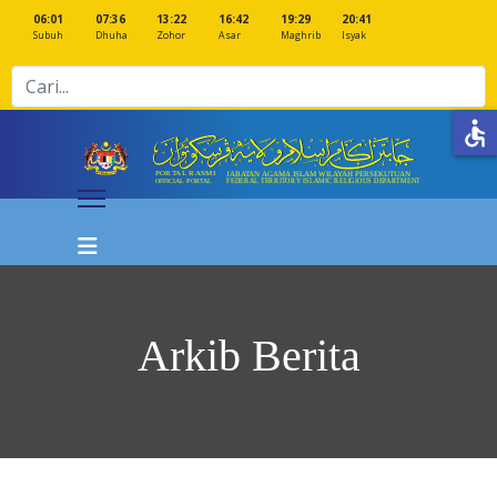
06:01
07:36
13:22
16:42
19:29
20:41
Subuh
Dhuha
Zohor
Asar
Maghrib
Isyak
Cari
accessible
Arkib Berita