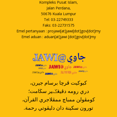
Kompleks Pusat Islam,
Jalan Perdana,
50676 Kuala Lumpur
Tel: 03-22749333
Faks: 03-22731575
Emel pertanyaan : projawi[at]jawi[dot]gov[dot]my
Emel aduan : aduan[at]jawi [dot]gov[dot]my
،کبوکيت ڤرچا برسام جيرن
دري رومه دڤيڠݢير سڬامت؛
،کومڤولن ممباچ ممڤلاجري القرآن
.تورون سکينة دان دليڤوتي رحمة