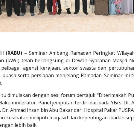
6H (RABU)
– Seminar Ambang Ramadan Peringkat Wilayah 
n (JAWI) telah berlangsung di Dewan Syarahan Masjid Ne
i pelbagai agensi kerajaan, sektor swasta dan pertubuh
uasa serta persiapan menjelang Ramadan. Seminar ini tu
.
 itu dimulakan dengan sesi forum bertajuk "Diterimakah Pu
laku moderator. Panel jemputan terdiri daripada YBrs. Dr.
s. Dr. Ahmad Ihsan bin Abu Bakar dari Hospital Pakar PUS
 dan kesihatan meliputi maqasid dan kepentingan ibadah s
ngan lebih baik.