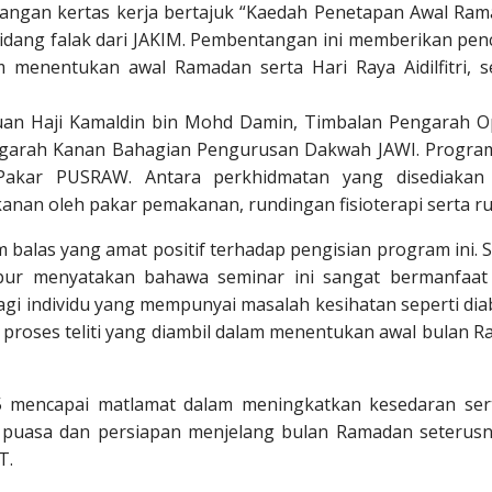
ngan kertas kerja bertajuk “Kaedah Penetapan Awal Ramad
bidang falak dari JAKIM. Pembentangan ini memberikan pe
 menentukan awal Ramadan serta Hari Raya Aidilfitri, s
Tuan Haji Kamaldin bin Mohd Damin, Timbalan Pengarah Op
engarah Kanan Bahagian Pengurusan Dakwah JAWI. Program
 Pakar PUSRAW. Antara perkhidmatan yang disediakan
anan oleh pakar pemakanan, rundingan fisioterapi serta r
balas yang amat positif terhadap pengisian program ini. 
umpur menyatakan bahawa seminar ini sangat bermanfa
 individu yang mempunyai masalah kesihatan seperti diabet
oses teliti yang diambil dalam menentukan awal bulan Ra
mencapai matlamat dalam meningkatkan kesedaran ser
puasa dan persiapan menjelang bulan Ramadan seterusn
T.