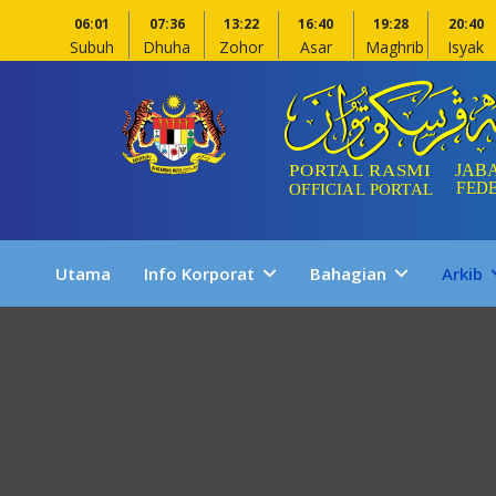
06:01
07:36
13:22
16:40
19:28
20:40
Subuh
Dhuha
Zohor
Asar
Maghrib
Isyak
Utama
Info Korporat
Bahagian
Arkib