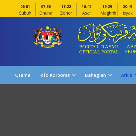
06:01
07:36
13:22
16:42
19:29
20:41
Subuh
Dhuha
Zohor
Asar
Maghrib
Isyak
Utama
Info Korporat
Bahagian
Arkib