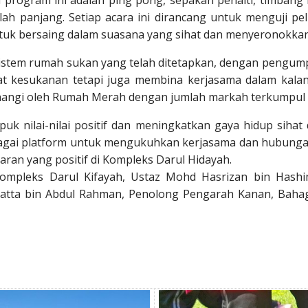
program ini adalah ping pong, sepakan penalti, timbang b
ah panjang. Setiap acara ini dirancang untuk menguji pel
tuk bersaing dalam suasana yang sihat dan menyeronokkan
istem rumah sukan yang telah ditetapkan, dengan pengump
t kesukanan tetapi juga membina kerjasama dalam kala
enangi oleh Rumah Merah dengan jumlah markah terkumpul 
k nilai-nilai positif dan meningkatkan gaya hidup sihat di
sebagai platform untuk mengukuhkan kerjasama dan hubungan
ran yang positif di Kompleks Darul Hidayah.
Kompleks Darul Kifayah, Ustaz Mohd Hasrizan bin Hashi
tta bin Abdul Rahman, Penolong Pengarah Kanan, Baha