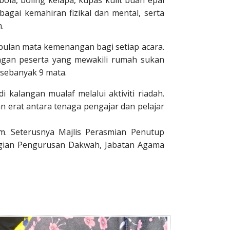
ola, boling kelapa, kupas kulit buah epal
bagai kemahiran fizikal dan mental, serta
.
ulan mata kemenangan bagi setiap acara.
ngan peserta yang mewakili rumah sukan
sebanyak 9 mata.
 kalangan mualaf melalui aktiviti riadah.
 erat antara tenaga pengajar dan pelajar
m. Seterusnya Majlis Perasmian Penutup
gian Pengurusan Dakwah, Jabatan Agama