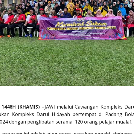
 1446H (KHAMIS)
–JAWI melalui Cawangan Kompleks Daru
ukan Kompleks Darul Hidayah bertempat di Padang Bol
024 dengan penglibatan seramai 120 orang pelajar mualaf.