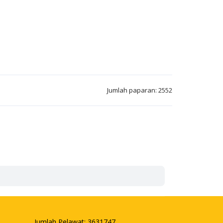
Jumlah paparan: 2552
Jumlah Pelawat:
3631747