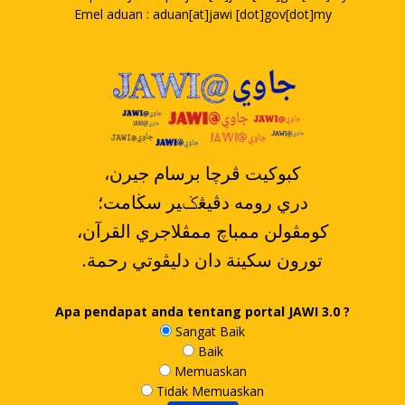
Emel aduan : aduan[at]jawi [dot]gov[dot]my
،کبوکيت ڤرچا برسام جيرن
دري رومه دڤيڠݢير سڬامت؛
،کومڤولن ممباچ ممڤلاجري القرآن
.تورون سکينة دان دليڤوتي رحمة
Apa pendapat anda tentang portal JAWI 3.0 ?
Sangat Baik
Baik
Memuaskan
Tidak Memuaskan