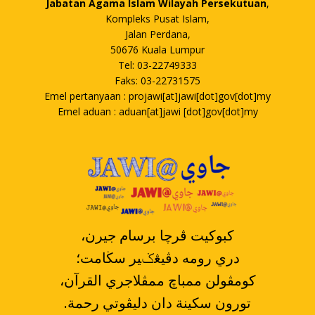
Jabatan Agama Islam Wilayah Persekutuan
,
Kompleks Pusat Islam,
Jalan Perdana,
50676 Kuala Lumpur
Tel: 03-22749333
Faks: 03-22731575
Emel pertanyaan : projawi[at]jawi[dot]gov[dot]my
Emel aduan : aduan[at]jawi [dot]gov[dot]my
،کبوکيت ڤرچا برسام جيرن
دري رومه دڤيڠݢير سڬامت؛
،کومڤولن ممباچ ممڤلاجري القرآن
.تورون سکينة دان دليڤوتي رحمة