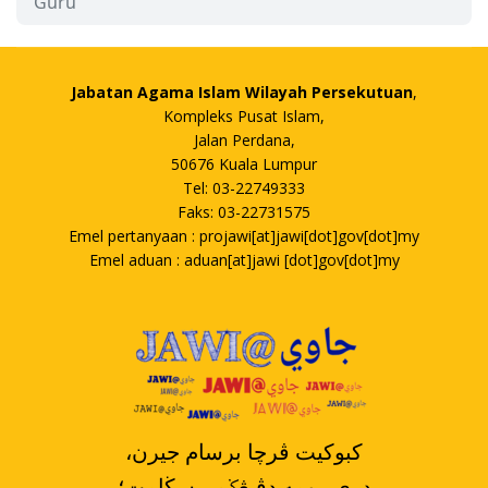
Guru
Jabatan Agama Islam Wilayah Persekutuan
,
Kompleks Pusat Islam,
Jalan Perdana,
50676 Kuala Lumpur
Tel: 03-22749333
Faks: 03-22731575
Emel pertanyaan : projawi[at]jawi[dot]gov[dot]my
Emel aduan : aduan[at]jawi [dot]gov[dot]my
،کبوکيت ڤرچا برسام جيرن
دري رومه دڤيڠݢير سڬامت؛