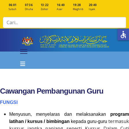
06:01
07:36
13:22
16:40
19:28
20:40
Subuh
Dhuha
Zohor
Asar
Maghrib
Isyak
Cari
accessible
Cawangan Pembangunan Guru
FUNGSI
Menyusun, menyelaras dan melaksanakan
program
termasu
latihan / kursus / bimbingan
kepada guru-guru
kursus jangka panjang seperti Kursus Dalam Cuti