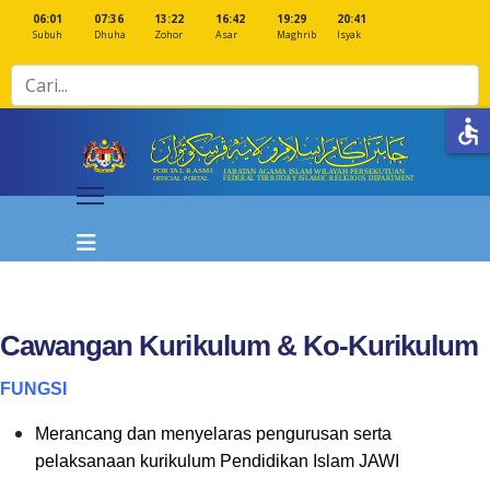
06:01
07:36
13:22
16:42
19:29
20:41
Subuh
Dhuha
Zohor
Asar
Maghrib
Isyak
Cari
accessible
Cawangan Kurikulum & Ko-Kurikulum
FUNGSI
Merancang dan menyelaras pengurusan serta
pelaksanaan kurikulum Pendidikan Islam JAWI