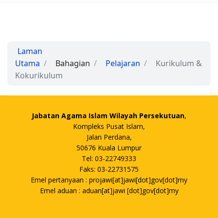
Laman
Utama
Bahagian
Pelajaran
Kurikulum &
Kokurikulum
Jabatan Agama Islam Wilayah Persekutuan
,
Kompleks Pusat Islam,
Jalan Perdana,
50676 Kuala Lumpur
Tel: 03-22749333
Faks: 03-22731575
Emel pertanyaan : projawi[at]jawi[dot]gov[dot]my
Emel aduan : aduan[at]jawi [dot]gov[dot]my