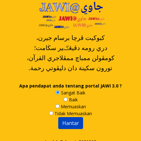
،کبوکيت ڤرچا برسام جيرن
دري رومه دڤيڠݢير سڬامت؛
،کومڤولن ممباچ ممڤلاجري القرآن
.تورون سکينة دان دليڤوتي رحمة
Apa pendapat anda tentang portal JAWI 3.0 ?
Sangat Baik
Baik
Memuaskan
Tidak Memuaskan