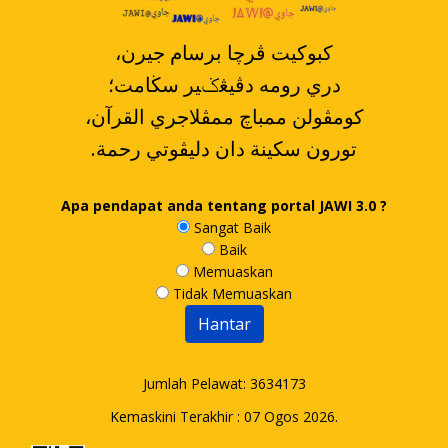
،کبوکيت ڤرچا برسام جيرن
دري رومه دڤيڠݢير سڬامت؛
،کومڤولن ممباچ ممڤلاجري القرآن
.تورون سکينة دان دليڤوتي رحمة
Apa pendapat anda tentang portal JAWI 3.0 ?
Sangat Baik
Baik
Memuaskan
Tidak Memuaskan
Jumlah Pelawat:
3634173
Kemaskini Terakhir : 07 Ogos 2026.