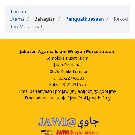
Laman
Utama
Bahagian
Penguatkuasaan
Rekod
dan Maklumat
Jabatan Agama Islam Wilayah Persekutuan
,
Kompleks Pusat Islam,
Jalan Perdana,
50676 Kuala Lumpur
Tel: 03-22749333
Faks: 03-22731575
Emel pertanyaan : projawi[at]jawi[dot]gov[dot]my
Emel aduan : aduan[at]jawi [dot]gov[dot]my