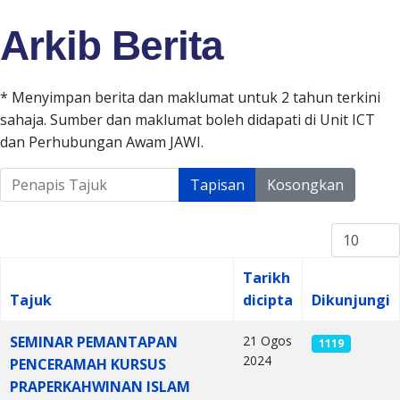
Arkib Berita
* Menyimpan berita dan maklumat untuk 2 tahun terkini
sahaja. Sumber dan maklumat boleh didapati di Unit ICT
dan Perhubungan Awam JAWI.
Penapis Tajuk
Tapisan
Kosongkan
Papar #
Tarikh
Tajuk
dicipta
Dikunjungi
Articles
SEMINAR PEMANTAPAN
21 Ogos
1119
2024
PENCERAMAH KURSUS
PRAPERKAHWINAN ISLAM