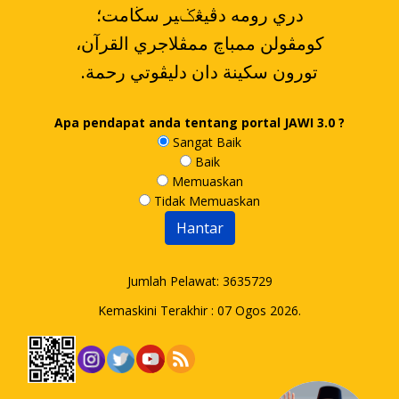
دري رومه دڤيڠݢير سڬامت؛
،کومڤولن ممباچ ممڤلاجري القرآن
.تورون سکينة دان دليڤوتي رحمة
Apa pendapat anda tentang portal JAWI 3.0 ?
Sangat Baik
Baik
Memuaskan
Tidak Memuaskan
Jumlah Pelawat:
3635729
Kemaskini Terakhir : 07 Ogos 2026.