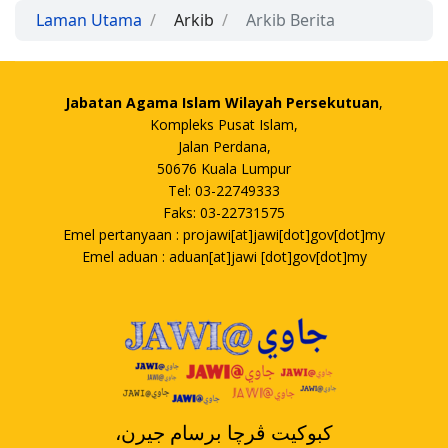
Laman Utama
Arkib
Arkib Berita
Jabatan Agama Islam Wilayah Persekutuan
,
Kompleks Pusat Islam,
Jalan Perdana,
50676 Kuala Lumpur
Tel: 03-22749333
Faks: 03-22731575
Emel pertanyaan : projawi[at]jawi[dot]gov[dot]my
Emel aduan : aduan[at]jawi [dot]gov[dot]my
،کبوکيت ڤرچا برسام جيرن