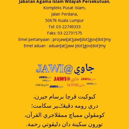
Jabatan Agama Islam Wilayah Persekutuan
,
Kompleks Pusat Islam,
Jalan Perdana,
50676 Kuala Lumpur
Tel: 03-22749333
Faks: 03-22731575
Emel pertanyaan : projawi[at]jawi[dot]gov[dot]my
Emel aduan : aduan[at]jawi [dot]gov[dot]my
،کبوکيت ڤرچا برسام جيرن
دري رومه دڤيڠݢير سڬامت؛
،کومڤولن ممباچ ممڤلاجري القرآن
.تورون سکينة دان دليڤوتي رحمة