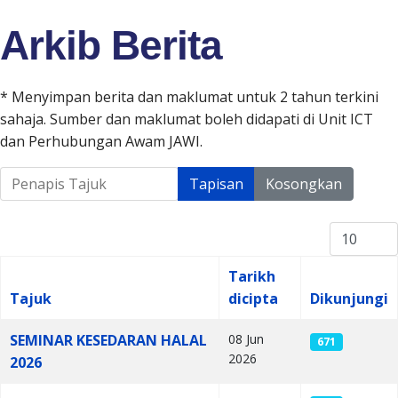
Arkib Berita
* Menyimpan berita dan maklumat untuk 2 tahun terkini
sahaja. Sumber dan maklumat boleh didapati di Unit ICT
dan Perhubungan Awam JAWI.
Penapis Tajuk
Tapisan
Kosongkan
Papar #
Tarikh
Tajuk
dicipta
Dikunjungi
Articles
SEMINAR KESEDARAN HALAL
08 Jun
671
2026
2026