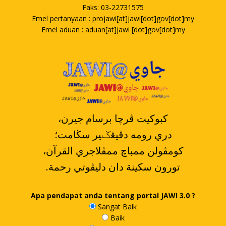
Faks: 03-22731575
Emel pertanyaan : projawi[at]jawi[dot]gov[dot]my
Emel aduan : aduan[at]jawi [dot]gov[dot]my
،کبوکيت ڤرچا برسام جيرن
دري رومه دڤيڠݢير سڬامت؛
،کومڤولن ممباچ ممڤلاجري القرآن
.تورون سکينة دان دليڤوتي رحمة
Apa pendapat anda tentang portal JAWI 3.0 ?
Sangat Baik
Baik