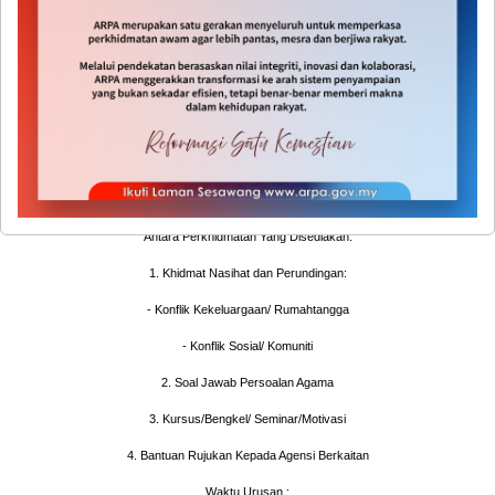
Komuniti(PKKSK) di UTC Pudu Sentral
dan UTC Mini Keramat.
Sukacitanya dimaklumkan bahawa Jabatan
Agama Islam Wilayah Persekutuan telah
membuka Pusat Khidmat Keluarga, Sosial dan
Komuniti(PKKSK) di UTC Pudu Sentral dan
UTC Mini Keramat.
Antara Perkhidmatan Yang Disediakan:
1. Khidmat Nasihat dan Perundingan:
- Konflik Kekeluargaan/ Rumahtangga
- Konflik Sosial/ Komuniti
2. Soal Jawab Persoalan Agama
3. Kursus/Bengkel/ Seminar/Motivasi
4. Bantuan Rujukan Kepada Agensi Berkaitan
Waktu Urusan :