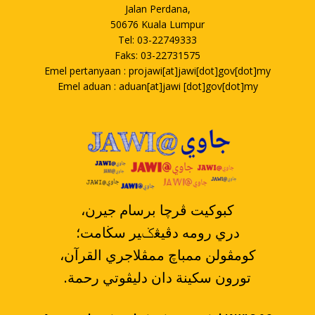
Jalan Perdana,
50676 Kuala Lumpur
Tel: 03-22749333
Faks: 03-22731575
Emel pertanyaan : projawi[at]jawi[dot]gov[dot]my
Emel aduan : aduan[at]jawi [dot]gov[dot]my
،کبوکيت ڤرچا برسام جيرن
دري رومه دڤيڠݢير سڬامت؛
،کومڤولن ممباچ ممڤلاجري القرآن
.تورون سکينة دان دليڤوتي رحمة